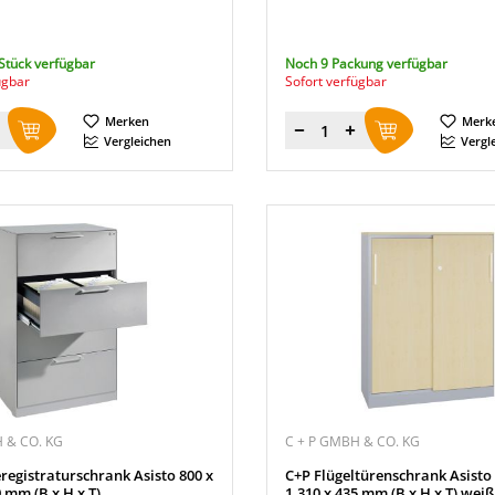
Stück verfügbar
Noch 9 Packung verfügbar
ügbar
Sofort verfügbar
Merken
Merk
Menge
Vergleichen
Vergl
 & CO. KG
C + P GMBH & CO. KG
egistraturschrank Asisto 800 x
C+P Flügeltürenschrank Asisto 
0 mm (B x H x T)
1.310 x 435 mm (B x H x T) we