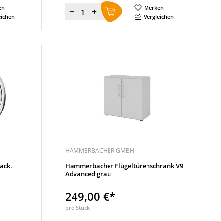
en
Merken
Menge
eichen
Vergleichen
HAMMERBACHER GMBH
ack.
Hammerbacher Flügeltürenschrank V9
Advanced grau
249,00 €*
pro Stück