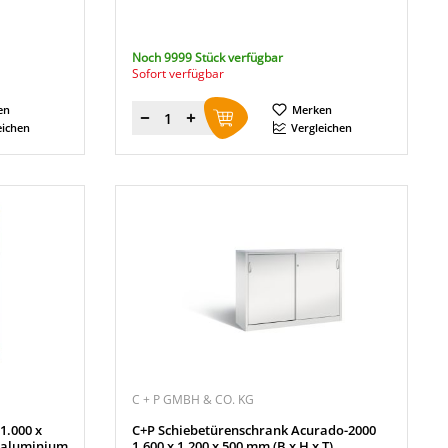
Noch 9999 Stück verfügbar
Sofort verfügbar
en
Merken
Menge
eichen
Vergleichen
C + P GMBH & CO. KG
1.000 x
C+P Schiebetürenschrank Acurado-2000
ißaluminium
1.600 x 1.200 x 500 mm (B x H x T)