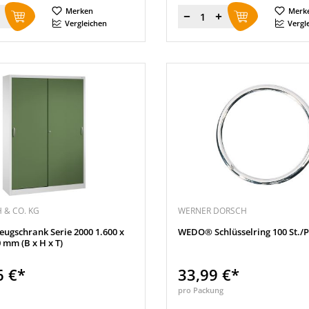
Merken
Merk
Menge
Vergleichen
Vergl
 & CO. KG
WERNER DORSCH
ugschrank Serie 2000 1.600 x
WEDO® Schlüsselring 100 St./P
0 mm (B x H x T)
6 €*
33,99 €*
pro Packung