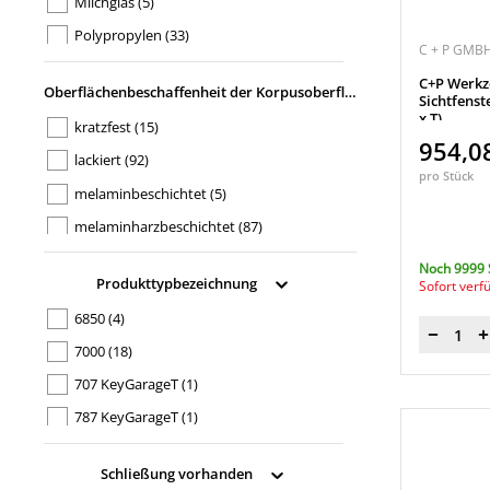
Milchglas
(5)
Polypropylen
(33)
C + P GMBH
Stahl, pulverbeschichtet
(18)
C+P Werkz
Oberflächenbeschaffenheit der Korpusoberfläche
Sichtfenst
Stahl/Acrylglas
(24)
x T)
kratzfest
(15)
954,0
lackiert
(92)
pro Stück
melaminbeschichtet
(5)
melaminharzbeschichtet
(87)
pulverbeschichtet
(11)
Noch 9999 
Produkttypbezeichnung
Sofort verf
6850
(4)
Menge
7000
(18)
707 KeyGarageT
(1)
787 KeyGarageT
(1)
797 KeyGarageT
(1)
Schließung vorhanden
Acurado
(225)