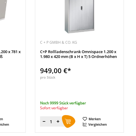
C + P GMBH & CO. KG
200 x 781 x
C+P Rollladenschrank Omnispace 1.200 x
iß
1.980 x 420 mm (B x H x T) 5 Ordnerhöhen
949,00 €*
pro Stück
Noch 9999 Stück verfügbar
Sofort verfügbar
en
Merken
Menge
eichen
Vergleichen