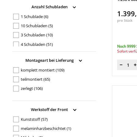
MAUL
(1)
Anzahl Schubladen
1.399
JÜSCHA GmbH
(1)
1 Schublade
(6)
pro Stück
10 Schubladen
(5)
3 Schubladen
(10)
4 Schubladen
(51)
Noch 9999 
Sofort verf
5 Schubladen
(19)
Montageart bei Lieferung
6 Schubladen
(25)
Menge
komplett montiert
(109)
7 Schubladen
(8)
teilmontiert
(65)
8 Schubladen
(9)
zerlegt
(106)
Werkstoff der Front
Kunststoff
(57)
melaminharzbeschichtet
(1)