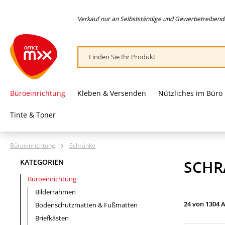
springen
Zur Hauptnavigation springen
Verkauf nur an Selbstständige und Gewerbetreibende,
Büroeinrichtung
Kleben & Versenden
Nützliches im Büro
Tinte & Toner
Büroeinrichtung
Schränke
SCHR
KATEGORIEN
Büroeinrichtung
Bilderrahmen
24 von 1304 A
Bodenschutzmatten & Fußmatten
Briefkästen