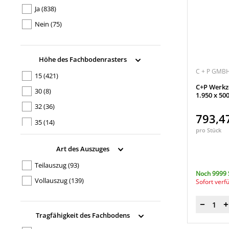
Ja
(838)
Acurado 89
(98)
Nein
(75)
Acurado-2000
(26)
Asisto
(117)
BASE LINE
(13)
Höhe des Fachbodenrasters
C + P GMBH
Be Soft
(3)
15
(421)
C+P Werkz
Certos
(1)
30
(8)
1.950 x 50
Classic PLUS
(10)
32
(36)
793,4
CS 42
(1)
35
(14)
pro Stück
easyOffice®
(14)
80
(7)
Art des Auszuges
easyScreen
(2)
Teilauszug
(93)
EMG 6165
(1)
Noch 9999 
Vollauszug
(139)
Sofort verf
endless
(288)
Evolo PLUS
(11)
Menge
FC
(12)
Tragfähigkeit des Fachbodens
Feuerwehr
(6)