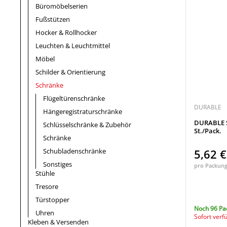
Büromöbelserien
Fußstützen
Hocker & Rollhocker
Leuchten & Leuchtmittel
Möbel
Schilder & Orientierung
Schränke
Flügeltürenschränke
DURABLE
Hängeregistraturschränke
DURABLE S
Schlüsselschränke & Zubehör
St./Pack.
Schränke
Schubladenschränke
5,62 
Sonstiges
pro Packun
Stühle
Tresore
Türstopper
Noch 96 Pa
Uhren
Sofort verf
Kleben & Versenden