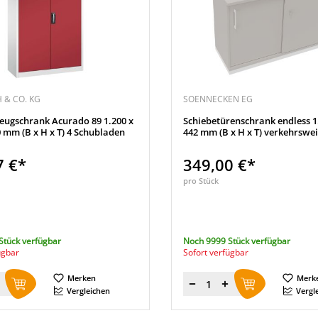
 & CO. KG
SOENNECKEN EG
eugschrank Acurado 89 1.200 x
Schiebetürenschrank endless 1.
0 mm (B x H x T) 4 Schubladen
442 mm (B x H x T) verkehrswe
7 €*
349,00 €*
pro Stück
Stück verfügbar
Noch 9999 Stück verfügbar
ügbar
Sofort verfügbar
Merken
Merk
Menge
Vergleichen
Vergl