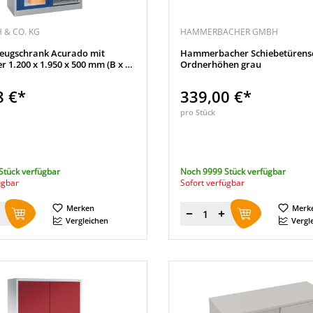
 & CO. KG
HAMMERBACHER GMBH
eugschrank Acurado mit
Hammerbacher Schiebetürens
er 1.200 x 1.950 x 500 mm (B x H
Ordnerhöhen grau
8 €*
339,00 €*
pro Stück
Stück verfügbar
Noch 9999 Stück verfügbar
ügbar
Sofort verfügbar
Merken
Merk
Menge
Vergleichen
Vergl