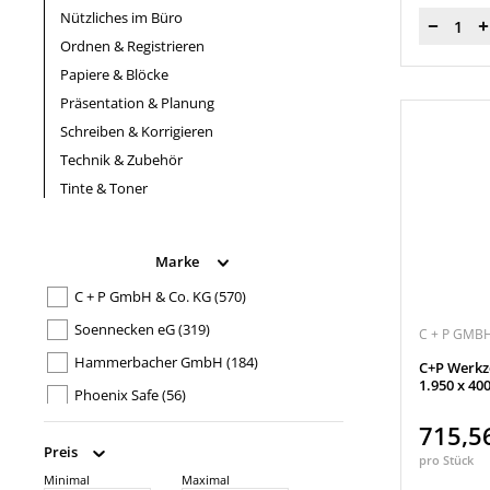
Nützliches im Büro
Menge
Ordnen & Registrieren
Papiere & Blöcke
Präsentation & Planung
Schreiben & Korrigieren
Technik & Zubehör
Tinte & Toner
Marke
C + P GmbH & Co. KG
(570)
Soennecken eG
(319)
C + P GMBH
Hammerbacher GmbH
(184)
C+P Werkze
1.950 x 40
Phoenix Safe
(56)
Geramöbel GmbH
(33)
715,5
Preis
Werner Dorsch
(25)
pro Stück
Minimal
Maximal