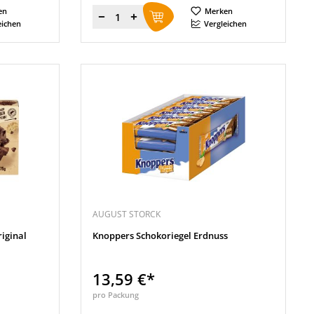
en
Merken
Menge
eichen
Vergleichen
AUGUST STORCK
iginal
Knoppers Schokoriegel Erdnuss
13,59 €*
pro Packung