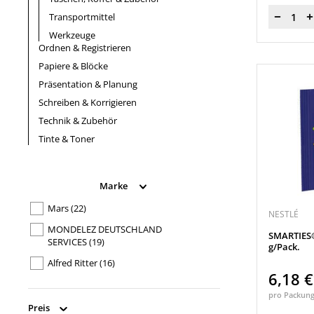
Transportmittel
Menge
Werkzeuge
Ordnen & Registrieren
Papiere & Blöcke
Präsentation & Planung
Schreiben & Korrigieren
Technik & Zubehör
Tinte & Toner
Marke
Mars
(22)
NESTLÉ
MONDELEZ DEUTSCHLAND
SMARTIES®
SERVICES
(19)
g/Pack.
Alfred Ritter
(16)
6,18 
Nestlé
(15)
pro Packun
Ferrero Deutschland GmbH
(11)
Preis