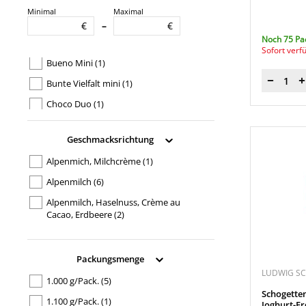
August Storck
(10)
Minimal
Maximal
Produkttypbezeichnung
€
€
–
Ludwig Schokolade
(6)
Noch 75 Pa
ALLES GUTE
(2)
Sofort verf
Bahlsen
(6)
Bueno Mini
(1)
Chocoladefabriken Lindt & Sprüngli
Bunte Vielfalt mini
(1)
Menge
(4)
Choco Duo
(1)
Hellma Gastronomie - Service
(1)
Chocolate Wafer
(1)
Geschmacksrichtung
Chunky
(1)
Alpenmich, Milchcrème
(1)
Classic
(1)
Alpenmilch
(6)
Classic Single
(1)
Alpenmilch, Haselnuss, Crème au
Country
(1)
Cacao, Erdbeere
(2)
Dankeschön
(1)
Alpenmilch, Haselnuss, Erdbeer,
Crème au Cacao
(1)
Die Kleine
(1)
Packungsmenge
Alpenmilch, Nuss-Nougat-Creme
(1)
Duo Creamy
(1)
LUDWIG S
1.000 g/Pack.
(5)
Cappuccino Crème, Weiße Crème,
Favourites
(1)
Schogetten
Weiße Mandel, Stracciatella
(1)
1.100 g/Pack.
(1)
Joghurt-E