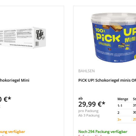
BAHLSEN
hokoriegel Mini
PiCK UP! Schokoriegel minis O
0 €*
ab
Menge
S
29,99 €*
3
1-1
g
pro Packung
3
2
Ab 3 Packung
2
3
+
kung verfügbar
Noch 294 Packung verfügbar