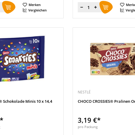
Merken
Merk
Menge
Vergleichen
Vergl
NESTLÉ
 Schokolade Minis 10 x 14,4
CHOCO CROSSIES® Pralinen Or
€*
3,19 €*
g
pro Packung