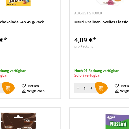
AUGUST STORCK
hokolade 24 x 45 g/Pack.
Merci Pralinen lovelies Classic
 €*
4,09 €*
g
pro Packung
ckung verfügbar
Noch 91 Packung verfügbar
ügbar
Sofort verfügbar
Merken
Merk
Menge
Vergleichen
Vergl