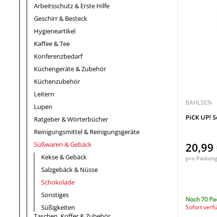
Arbeitsschutz & Erste Hilfe
Geschirr & Besteck
Hygieneartikel
Kaffee & Tee
Konferenzbedarf
Küchengeräte & Zubehör
Küchenzubehör
Leitern
BAHLSEN
Lupen
PiCK UP! 
Ratgeber & Wörterbücher
Reinigungsmittel & Reinigungsgeräte
Süßwaren & Gebäck
20,99
Kekse & Gebäck
pro Packun
Salzgebäck & Nüsse
Schokolade
Sonstiges
Noch 70 Pa
Süßigkeiten
Sofort verf
Taschen, Koffer & Zubehör