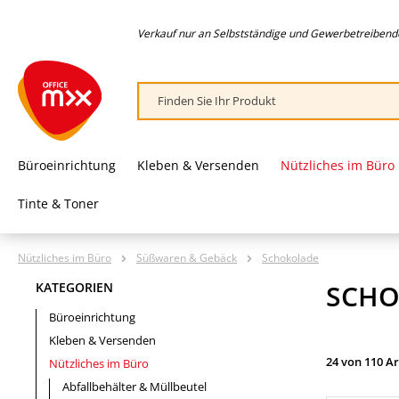
springen
Zur Hauptnavigation springen
Verkauf nur an Selbstständige und Gewerbetreibende,
Büroeinrichtung
Kleben & Versenden
Nützliches im Büro
Tinte & Toner
Nützliches im Büro
Süßwaren & Gebäck
Schokolade
SCHO
KATEGORIEN
Büroeinrichtung
Kleben & Versenden
24 von 110 Ar
Nützliches im Büro
Abfallbehälter & Müllbeutel