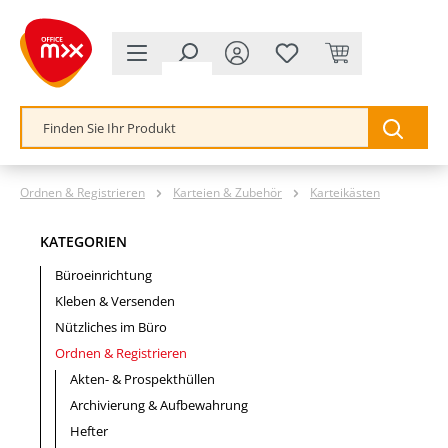
alt springen
Ordnen & Registrieren
Karteien & Zubehör
Karteikästen
KATEGORIEN
Büroeinrichtung
Kleben & Versenden
Nützliches im Büro
Ordnen & Registrieren
Akten- & Prospekthüllen
Archivierung & Aufbewahrung
Hefter