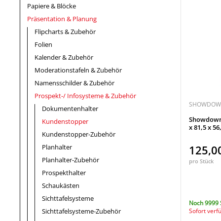
Papiere & Blöcke
Präsentation & Planung
Flipcharts & Zubehör
Folien
Kalender & Zubehör
Moderationstafeln & Zubehör
Namensschilder & Zubehör
Prospekt-/ Infosysteme & Zubehör
SHOWDOWN
Dokumentenhalter
Showdown®
Kundenstopper
x 81,5 x 56
Kundenstopper-Zubehör
Planhalter
125,0
Planhalter-Zubehör
pro Stück
Prospekthalter
Schaukästen
Sichttafelsysteme
Noch 9999 
Sichttafelsysteme-Zubehör
Sofort verf