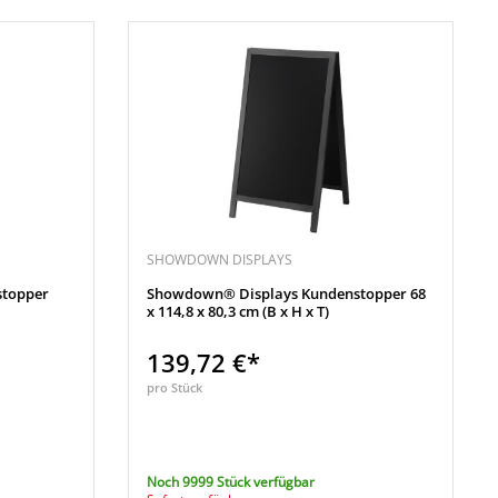
SHOWDOWN DISPLAYS
topper
Showdown® Displays Kundenstopper 68
x 114,8 x 80,3 cm (B x H x T)
139,72 €*
pro Stück
Noch 9999 Stück verfügbar