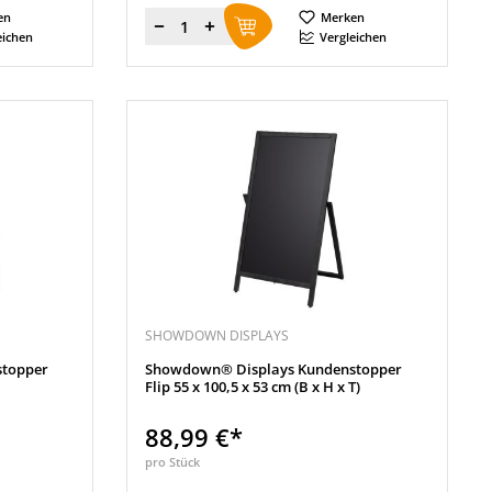
en
Merken
Menge
eichen
Vergleichen
SHOWDOWN DISPLAYS
topper
Showdown® Displays Kundenstopper
Flip 55 x 100,5 x 53 cm (B x H x T)
88,99 €*
pro Stück