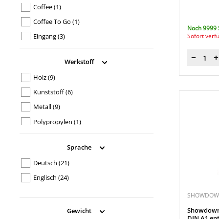
Coffee
(1)
Coffee To Go
(1)
Noch 9999 
Sofort verf
Eingang
(3)
ENTRANCE
(3)
Menge
Werkstoff
ERSTE HILFE
(1)
Holz
(9)
Exit
(3)
Kunststoff
(6)
FIRST AID
(1)
Metall
(9)
GEÖFFNET
(3)
Polypropylen
(1)
Hier Anmelden
(3)
Stahl
(4)
Kaffee
(1)
Sprache
Strandholz
(4)
Kaffee To Go
(1)
Deutsch
(21)
Neu
(3)
Englisch
(24)
NEW
(3)
SHOWDOWN
Open
(3)
Showdown
Gewicht
Pizza
(1)
DIN A1 en