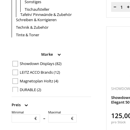
Sonstiges
Menge
Tischaufsteller
Tafeln/ Pinnwände & Zubehör
Schreiben & Korrigieren
Technik & Zubehör
Tinte & Toner
Marke
Showdown Displays
(82)
LEITZ ACCO Brands
(12)
Magnetoplan Holtz
(4)
SHOWDOWN
DURABLE
(2)
Showdown
MAUL
(2)
Elegant 50
Preis
Kerkmann
(1)
Minimal
Maximal
125,0
Text des Aufdruckes
€
€
–
pro Stück
Ausgang
(3)