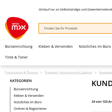
springen
Zur Hauptnavigation springen
Verkauf nur an Selbstständige und Gewerbetreibende,
Büroeinrichtung
Kleben & Versenden
Nützliches im Büro
Tinte & Toner
Präsentation & Planung
Prospekt-/ Infosysteme & Zubehör
Kundens
KUND
KATEGORIEN
Büroeinrichtung
Kleben & Versenden
24 von 103 Ar
Nützliches im Büro
Ordnen & Registrieren