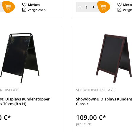
Merken
Merk
Menge
Vergleichen
Vergl
 DISPLAYS
SHOWDOWN DISPLAYS
® Displays Kundenstopper
Showdown® Displays Kundens
 x 70 cm (B x H)
Classic
0 €*
109,00 €*
pro Stück