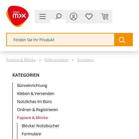
alt springen
Papiere & Blöcke
Rollenpapiere
Sonstiges
KATEGORIEN
Büroeinrichtung
Kleben & Versenden
Nützliches im Büro
Ordnen & Registrieren
Papiere & Blöcke
Blöcke/ Notizbücher
Formulare