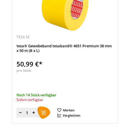
TESA SE
tesa® Gewebeband tesaband® 4651 Premium 38 mm
x 50 m (B x L)
50,99 €*
pro Stück
Noch 14 Stück verfügbar
Sofort verfügbar
Merken
Menge
Vergleichen