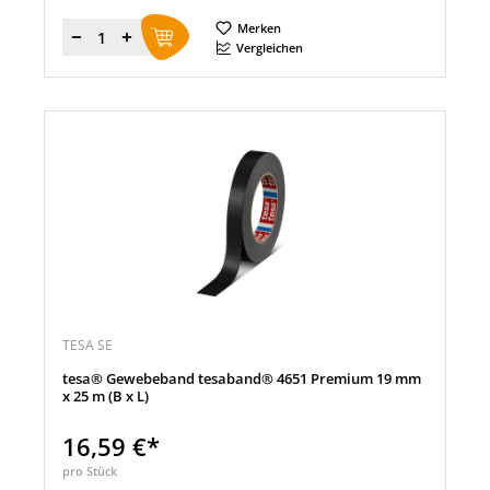
Merken
Menge
Vergleichen
TESA SE
tesa® Gewebeband tesaband® 4651 Premium 19 mm
x 25 m (B x L)
16,59 €*
pro Stück