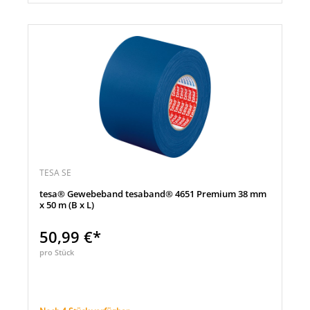
TESA SE
tesa® Gewebeband tesaband® 4651 Premium 38 mm
x 50 m (B x L)
50,99 €*
pro Stück