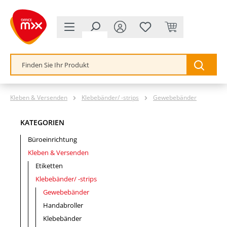
alt springen
Kleben & Versenden
Klebebänder/ -strips
Gewebebänder
KATEGORIEN
Büroeinrichtung
Kleben & Versenden
Etiketten
Klebebänder/ -strips
Gewebebänder
Handabroller
Klebebänder