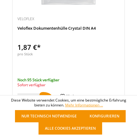
VELOFLEX
Veloflex Dokumentenhülle Crystal DIN A4
1,87 €*
pro Stück
Noch 95 Stück verfügbar
Sofort verfügbar
Merken
Diese Website verwendet Cookies, um eine bestmögliche Erfahrung
Menge
Vergleichen
bieten zu können.
Mehr Informationen ...
NUR TECHNISCH NOTWENDIGE
KONFIGURIEREN
1
2
3
4
5
ALLE COOKIES AKZEPTIEREN