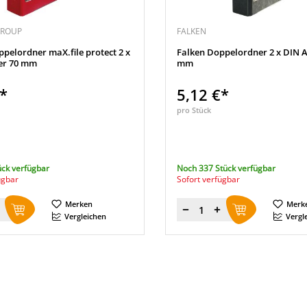
GROUP
FALKEN
ppelordner maX.file protect 2 x
Falken Doppelordner 2 x DIN A
er 70 mm
mm
€*
5,12 €*
pro Stück
ück verfügbar
Noch 337 Stück verfügbar
ügbar
Sofort verfügbar
Merken
Merk
Menge
Vergleichen
Vergl