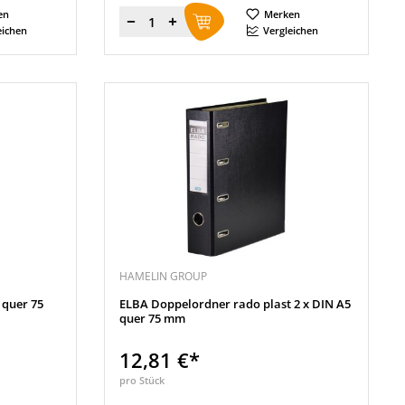
en
Merken
Menge
eichen
Vergleichen
HAMELIN GROUP
 quer 75
ELBA Doppelordner rado plast 2 x DIN A5
quer 75 mm
12,81 €*
pro Stück