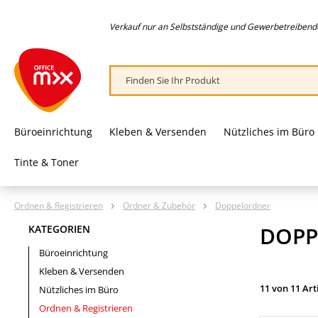
springen
Zur Hauptnavigation springen
Verkauf nur an Selbstständige und Gewerbetreibende,
Büroeinrichtung
Kleben & Versenden
Nützliches im Büro
Tinte & Toner
Ordnen & Registrieren
Ordner & Zubehör
Doppelordner
DOPP
KATEGORIEN
Büroeinrichtung
Kleben & Versenden
11 von 11 Art
Nützliches im Büro
Ordnen & Registrieren