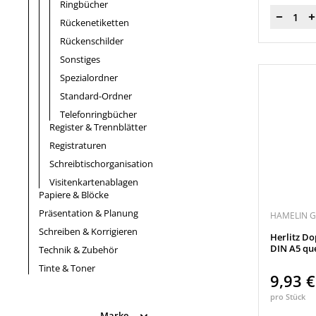
Ringbücher
Menge
Rückenetiketten
Rückenschilder
Sonstiges
Spezialordner
Standard-Ordner
Telefonringbücher
Register & Trennblätter
Registraturen
Schreibtischorganisation
Visitenkartenablagen
Papiere & Blöcke
Präsentation & Planung
HAMELIN 
Schreiben & Korrigieren
Herlitz Do
DIN A5 qu
Technik & Zubehör
Tinte & Toner
9,93 
pro Stück
Marke