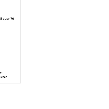
5 quer 70
en
eichen