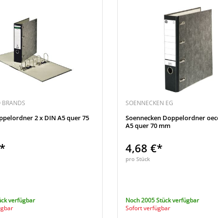
O BRANDS
SOENNECKEN EG
ppelordner 2 x DIN A5 quer 75
Soennecken Doppelordner oeco
A5 quer 70 mm
€*
4,68 €*
pro Stück
ück verfügbar
Noch 2005 Stück verfügbar
ügbar
Sofort verfügbar