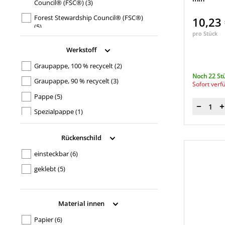
Council® (FSC®)
(3)
Forest Stewardship Council® (FSC®)
10,23
(5)
pro Stück
Werkstoff
Graupappe, 100 % recycelt
(2)
Noch 22 St
Graupappe, 90 % recycelt
(3)
Sofort verf
Pappe
(5)
Menge
Spezialpappe
(1)
Rückenschild
einsteckbar
(6)
geklebt
(5)
Material innen
Papier
(6)