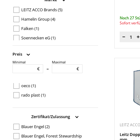
LEITZ ACCO Brands
(5)
Noch 27 St
Hamelin Group
(4)
Sofort verf
Falken
(1)
Soennecken eG
(1)
Menge
Preis
Minimal
Maximal
Produkttypbezeichnung
€
€
–
maX.file protect
(2)
oeco
(1)
rado plast
(1)
Zertifikat/Zulassung
LEITZ ACC
Blauer Engel
(2)
Leitz Dopp
Blauer Engel, Forest Stewardship
mm