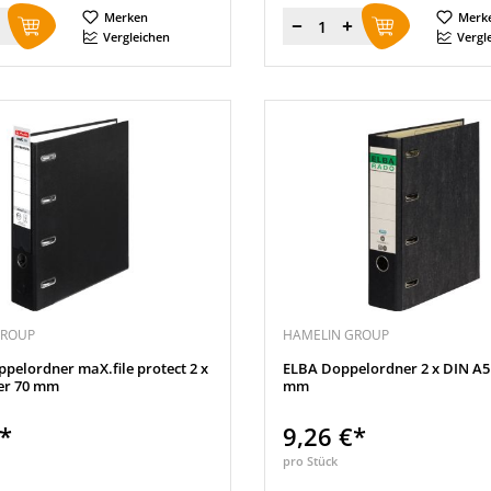
Merken
Merk
Menge
Vergleichen
Vergl
GROUP
HAMELIN GROUP
ppelordner maX.file protect 2 x
ELBA Doppelordner 2 x DIN A5
er 70 mm
mm
€*
9,26 €*
pro Stück