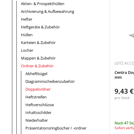
Akten- & Prospekthüllen
Archivierung & Aufbewahrung
Hefter
Heftgeräte & Zubehör
Hüllen
Karteien & Zubehör
Locher
Mappen & Zubehör
LEITZ ACC
Ordner & Zubehör
Centra Do
Abheftbügel
mm
Diagrammscheibenzubehör
Doppelordner
9,43 
Heftstreifen
pro Stück
Heftverschlüsse
Inhaltsschilder
Niederhalter
Noch 47 St
Präsentationsringbücher / -ordner
Sofort verf