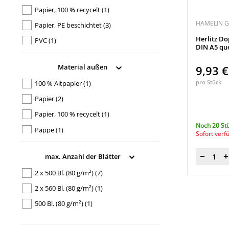
Papier, 100 % recycelt
(1)
HAMELIN 
Papier, PE beschichtet
(3)
Herlitz Do
PVC
(1)
DIN A5 qu
Material außen
9,93 
pro Stück
100 % Altpapier
(1)
Papier
(2)
Papier, 100 % recycelt
(1)
Noch 20 St
Pappe
(1)
Sofort verf
Polypropylen
(2)
max. Anzahl der Blätter
Menge
Polypropylen, 30 % recycelt
(3)
2 x 500 Bl. (80 g/m²)
(7)
PVC
(1)
2 x 560 Bl. (80 g/m²)
(1)
500 Bl. (80 g/m²)
(1)