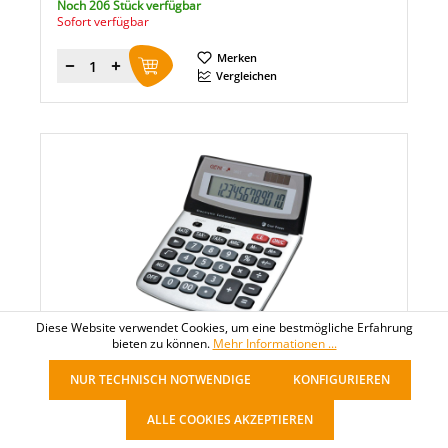
Noch 206 Stück verfügbar
Sofort verfügbar
Merken
Menge
Vergleichen
Diese Website verwendet Cookies, um eine bestmögliche Erfahrung
bieten zu können.
Mehr Informationen ...
GO EUROPE
GENIE® Tischrechner 560 T
NUR TECHNISCH NOTWENDIGE
KONFIGURIEREN
ALLE COOKIES AKZEPTIEREN
11,59 €*