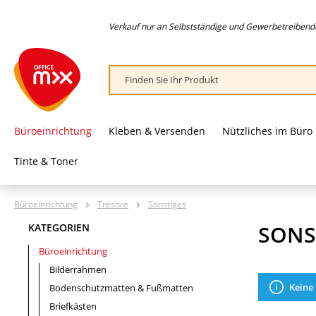
springen
Zur Hauptnavigation springen
Verkauf nur an Selbstständige und Gewerbetreibende,
Büroeinrichtung
Kleben & Versenden
Nützliches im Büro
Tinte & Toner
Büroeinrichtung
Tresore
Sonstiges
SONS
KATEGORIEN
Büroeinrichtung
Bilderrahmen
Keine
Bodenschutzmatten & Fußmatten
Briefkästen