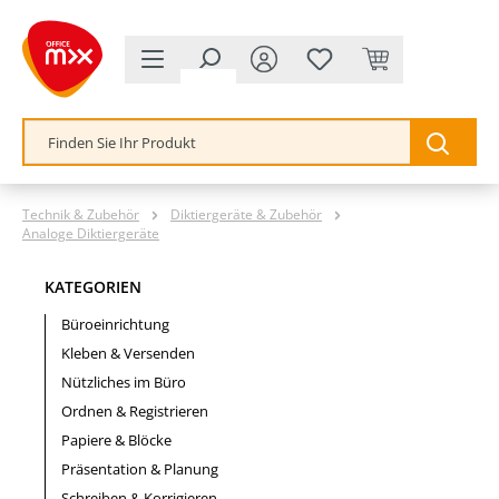
alt springen
Technik & Zubehör
Diktiergeräte & Zubehör
Analoge Diktiergeräte
KATEGORIEN
Büroeinrichtung
Kleben & Versenden
Nützliches im Büro
Ordnen & Registrieren
Papiere & Blöcke
Präsentation & Planung
Schreiben & Korrigieren