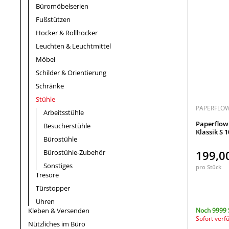
Büromöbelserien
Fußstützen
Hocker & Rollhocker
Leuchten & Leuchtmittel
Möbel
Schilder & Orientierung
Schränke
Stühle
PAPERFLO
Arbeitsstühle
Paperflow
Besucherstühle
Klassik S 
Bürostühle
Bürostühle-Zubehör
199,0
Sonstiges
pro Stück
Tresore
Türstopper
Uhren
Kleben & Versenden
Noch 9999 
Sofort verf
Nützliches im Büro