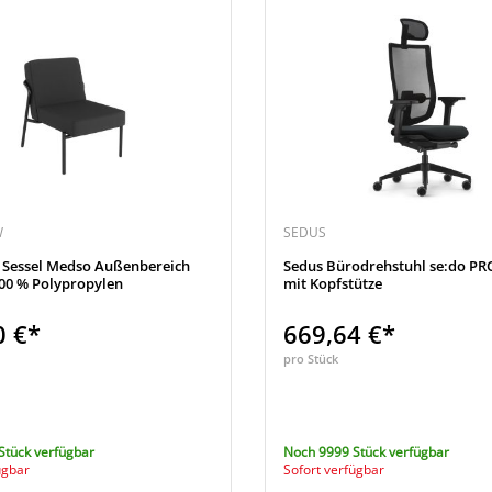
W
SEDUS
 Sessel Medso Außenbereich
Sedus Bürodrehstuhl se:do PRO
100 % Polypropylen
mit Kopfstütze
0 €*
669,64 €*
pro Stück
Stück verfügbar
Noch 9999 Stück verfügbar
ügbar
Sofort verfügbar