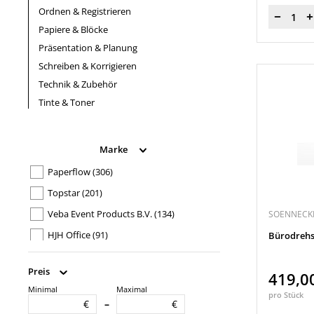
Ordnen & Registrieren
Menge
Papiere & Blöcke
Präsentation & Planung
Schreiben & Korrigieren
Technik & Zubehör
Tinte & Toner
Marke
Paperflow
(306)
Topstar
(201)
Veba Event Products B.V.
(134)
SOENNECK
HJH Office
(91)
Bürodrehs
memo
(63)
Preis
419,0
Sedus
(55)
Minimal
Maximal
pro Stück
optionales Zubehör
Mey Systems GmbH
(34)
€
€
–