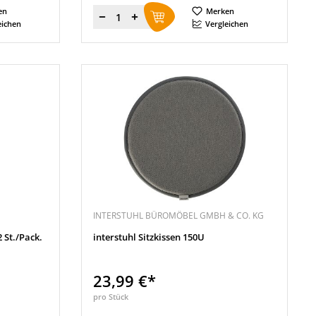
en
Merken
Menge
eichen
Vergleichen
INTERSTUHL BÜROMÖBEL GMBH & CO. KG
 St./Pack.
interstuhl Sitzkissen 150U
23,99 €*
pro Stück