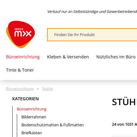
springen
Zur Hauptnavigation springen
Verkauf nur an Selbstständige und Gewerbetreibende,
Büroeinrichtung
Kleben & Versenden
Nützliches im Büro
Tinte & Toner
Büroeinrichtung
Stühle
STÜH
KATEGORIEN
Büroeinrichtung
Bilderrahmen
24 von 1031 A
Bodenschutzmatten & Fußmatten
Briefkästen