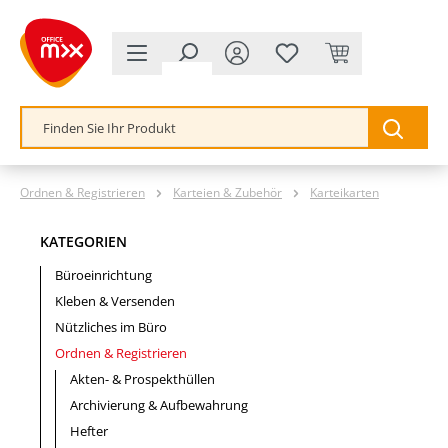
alt springen
Ordnen & Registrieren
Karteien & Zubehör
Karteikarten
KATEGORIEN
Büroeinrichtung
Kleben & Versenden
Nützliches im Büro
Ordnen & Registrieren
Akten- & Prospekthüllen
Archivierung & Aufbewahrung
Hefter