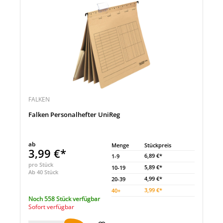
FALKEN
Falken Personalhefter UniReg
ab
Menge
Stückpreis
3,99 €*
6,89 €*
1-9
pro Stück
5,89 €*
10-19
Ab 40 Stück
4,99 €*
20-39
3,99 €*
40
+
Noch 558 Stück verfügbar
Sofort verfügbar