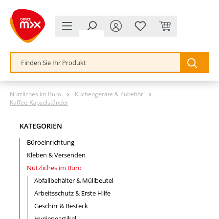
alt springen
Nützliches im Büro
Küchengeräte & Zubehör
Kaffee-Kapselständer
KATEGORIEN
Büroeinrichtung
Kleben & Versenden
Nützliches im Büro
Abfallbehälter & Müllbeutel
Arbeitsschutz & Erste Hilfe
Geschirr & Besteck
Hygieneartikel