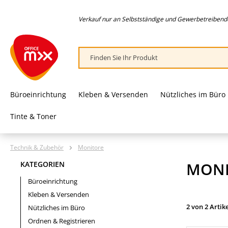
springen
Zur Hauptnavigation springen
Verkauf nur an Selbstständige und Gewerbetreibende,
Büroeinrichtung
Kleben & Versenden
Nützliches im Büro
Tinte & Toner
Technik & Zubehör
Monitore
MONI
KATEGORIEN
Büroeinrichtung
Kleben & Versenden
2 von 2 Artik
Nützliches im Büro
Ordnen & Registrieren