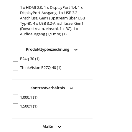
1 x HDMI 2.0, 1 x DisplayPort 1.4, 1 x
DisplayPort-Ausgang, 1 x USB 3.2
Anschluss, Gen1 (Upstream über USB
Typ-B), 4 x USB 3.2-Anschlüsse, Gen1
(Downstream, einschl. 1 x BC), 1 x
Audioausgang (3,5 mm)
(1)
1 x USB-C 3.2 Gen 1 (PD, bis 15 W), 3 x
USB-A 3.2 Gen 1, 1 x USB-B 3.2 Gen 1,
Produkttypbezeichnung
1 x HDMI, 1 x DisplayPort, 1 x
DisplayPort (Ausgang)
(1)
P24q-30
(1)
ThinkVision P27Q-40
(1)
Kontrastverhältnis
1.000:1
(1)
1.500:1
(1)
Maße