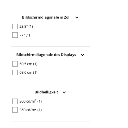
Bildschirmdiagonale in Zoll
23,8"
(1)
27"
(1)
Bildschirmdiagonale des Displays
60,5 cm
(1)
68,6 cm
(1)
Bildhelligkeit
300 cd/m²
(1)
350 cd/m²
(1)