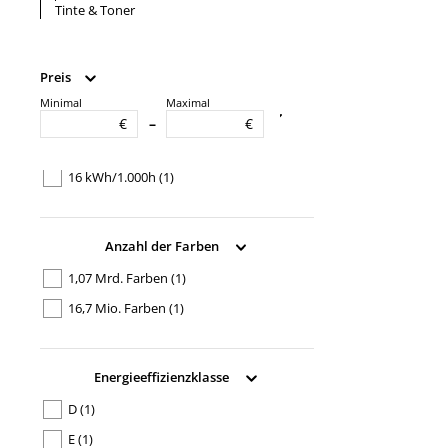
Tinte & Toner
Preis
Minimal
Maximal
gewichteter Energieverbrauch
€
€
–
15 kWh/1.000h
(1)
16 kWh/1.000h
(1)
Anzahl der Farben
1,07 Mrd. Farben
(1)
16,7 Mio. Farben
(1)
Energieeffizienzklasse
D
(1)
E
(1)