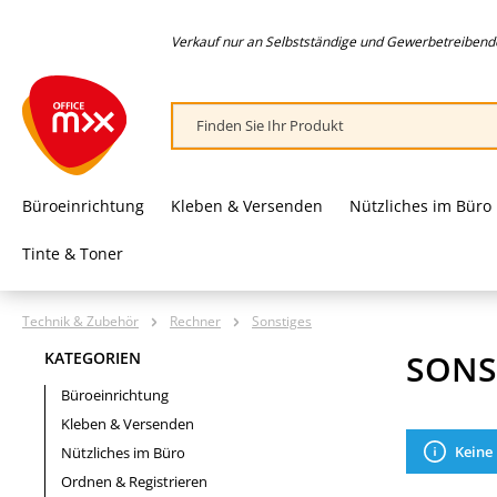
springen
Zur Hauptnavigation springen
Verkauf nur an Selbstständige und Gewerbetreibende,
Büroeinrichtung
Kleben & Versenden
Nützliches im Büro
Tinte & Toner
Technik & Zubehör
Rechner
Sonstiges
SONS
KATEGORIEN
Büroeinrichtung
Kleben & Versenden
Keine
Nützliches im Büro
Ordnen & Registrieren