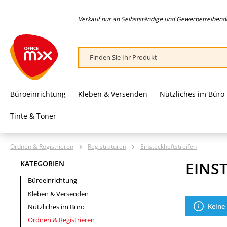
springen
Zur Hauptnavigation springen
Verkauf nur an Selbstständige und Gewerbetreibende,
Büroeinrichtung
Kleben & Versenden
Nützliches im Büro
Tinte & Toner
Ordnen & Registrieren
Registraturen
Einsteckheftstreifen
EINS
KATEGORIEN
Büroeinrichtung
Kleben & Versenden
Keine
Nützliches im Büro
Ordnen & Registrieren