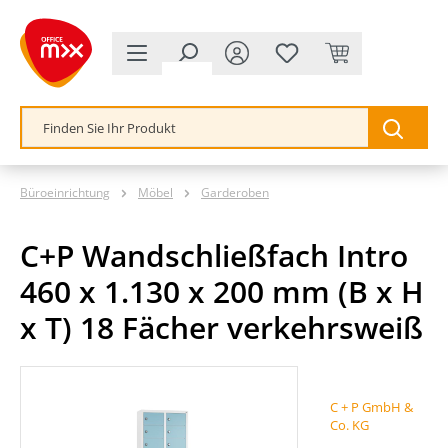
alt springen
Büroeinrichtung
Möbel
Garderoben
C+P Wandschließfach Intro
460 x 1.130 x 200 mm (B x H
x T) 18 Fächer verkehrsweiß
Bildergalerie überspringen
C + P GmbH &
Co. KG