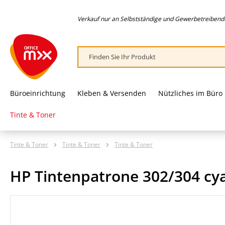
springen
Zur Hauptnavigation springen
Verkauf nur an Selbstständige und Gewerbetreibende,
Büroeinrichtung
Kleben & Versenden
Nützliches im Büro
Tinte & Toner
Tinte & Toner
Tinte & Toner
Tinte & Toner
HP Tintenpatrone 302/304 c
Bildergalerie überspringen