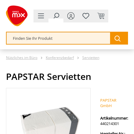
alt springen
Nützliches im Büro
Konferenzbedarf
Servietten
PAPSTAR Servietten
Bildergalerie überspringen
PAPSTAR
GmbH
Artikelnummer:
440214301
Hersteller-Nr.: