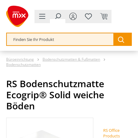
alt springen
Büroeinrichtung
Bodenschutzmatten & Fußmatten
Bodenschutzmatten
RS Bodenschutzmatte
Ecogrip® Solid weiche
Böden
Bildergalerie überspringen
RS Office
Products