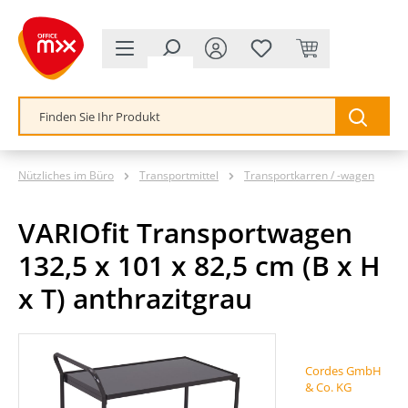
alt springen
Nützliches im Büro
Transportmittel
Transportkarren / -wagen
VARIOfit Transportwagen
132,5 x 101 x 82,5 cm (B x H
x T) anthrazitgrau
Bildergalerie überspringen
Cordes GmbH
& Co. KG