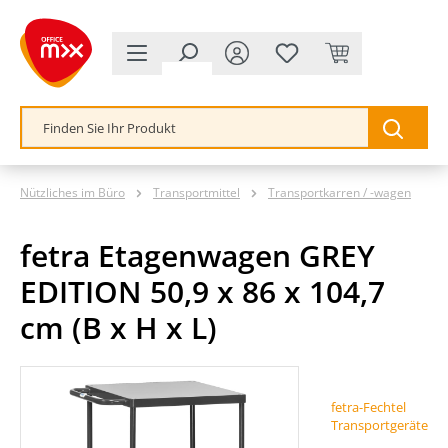
alt springen
Nützliches im Büro
Transportmittel
Transportkarren / -wagen
fetra Etagenwagen GREY
EDITION 50,9 x 86 x 104,7
cm (B x H x L)
Bildergalerie überspringen
fetra-Fechtel
Transportgeräte