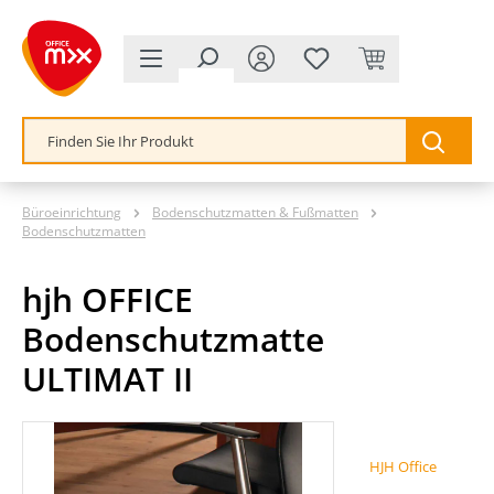
alt springen
Büroeinrichtung
Bodenschutzmatten & Fußmatten
Bodenschutzmatten
hjh OFFICE
Bodenschutzmatte
ULTIMAT II
Bildergalerie überspringen
HJH Office