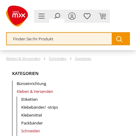
alt springen
Kleben & Versenden
Schneiden
Sonstiges
KATEGORIEN
Büroeinrichtung
Kleben & Versenden
Etiketten
Klebebänder/ -strips
Klebemittel
Packbänder
Schneiden