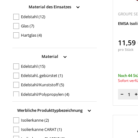
TPE Kunststoff
(1)
Material des Einsatzes
GROUPE S
Edelstahl
(12)
EMSA Isol
Glas
(7)
Hartglas
(4)
11,59
pro Stück
Material
Edelstahl
(15)
Edelstahl, gebürstet
(1)
Noch 44 St
Sofort verf
Edelstahl/Kunststoff
(5)
Edelstahl/Polypropylen
(4)
Menge
Kunststoff
(7)
Werbliche Produkttypbezeichnung
Kunststoff, 98 % recycelt
(1)
Isolierkanne
(2)
Polypropylen
(4)
Isolierkanne CARAT
(1)
Polystyrol
(2)