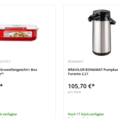
LASTICS
BONAMAT
ikrowellengeschirr Box
BRAVILOR BONAMAT Pumpkan
e™
Furento 2,2 l
€*
105,70 €*
pro Stück
k verfügbar
Noch 17 Stück verfügbar