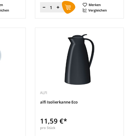
en
Merken
Menge
eichen
Vergleichen
ALFI
alfi Isolierkanne Eco
11,59 €*
pro Stück