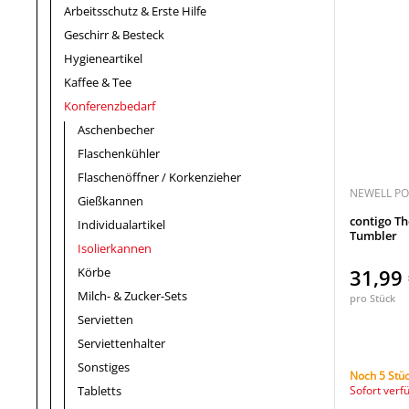
Arbeitsschutz & Erste Hilfe
Geschirr & Besteck
Hygieneartikel
Kaffee & Tee
Konferenzbedarf
Aschenbecher
Flaschenkühler
Flaschenöffner / Korkenzieher
NEWELL PO
Gießkannen
contigo Th
Individualartikel
Tumbler
Isolierkannen
Körbe
31,99
Milch- & Zucker-Sets
pro Stück
Servietten
Serviettenhalter
Sonstiges
Noch 5 Stüc
Tabletts
Sofort verf