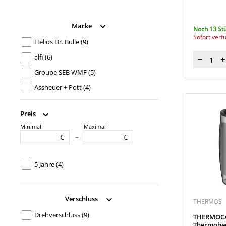
Marke
Noch 13 St
Sofort verf
Helios Dr. Bulle
(9)
alfi
(6)
Menge
Groupe SEB WMF
(5)
Assheuer + Pott
(4)
Newell Poland Services
(4)
Preis
Thermos
(4)
Minimal
Maximal
Garantiedauer
Bartscher
(4)
€
€
–
Cent Direktvertriebs
(3)
10 Jahre
(2)
Sistema Plastics
(3)
5 Jahre
(4)
Esmeyer
(2)
Deflecto Europe
(2)
Verschluss
THERMOS
PAPSTAR GmbH
(1)
Drehverschluss
(9)
THERMOCA
koziol
(1)
Thermobe