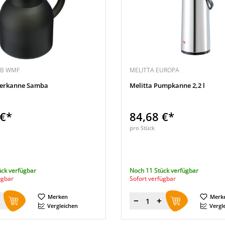
EB WMF
MELITTA EUROPA
ierkanne Samba
Melitta Pumpkanne 2,2 l
 €*
84,68 €*
pro Stück
ück verfügbar
Noch 11 Stück verfügbar
ügbar
Sofort verfügbar
Merken
Merk
Menge
Vergleichen
Vergl