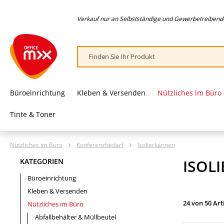
springen
Zur Hauptnavigation springen
Verkauf nur an Selbstständige und Gewerbetreibende,
Büroeinrichtung
Kleben & Versenden
Nützliches im Büro
Tinte & Toner
Nützliches im Büro
Konferenzbedarf
Isolierkannen
ISOL
KATEGORIEN
Büroeinrichtung
Kleben & Versenden
24 von 50 Art
Nützliches im Büro
Abfallbehälter & Müllbeutel