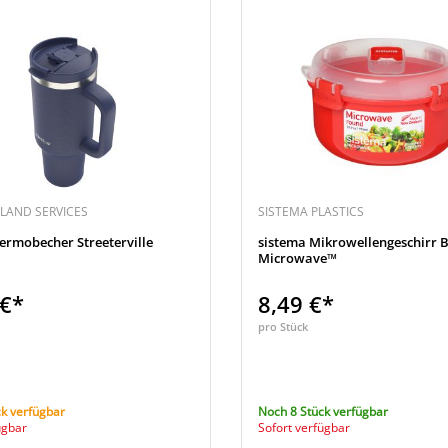
LAND SERVICES
SISTEMA PLASTICS
ermobecher Streeterville
sistema Mikrowellengeschirr 
Microwave™
 €*
8,49 €*
pro Stück
k verfügbar
Noch 8 Stück verfügbar
ügbar
Sofort verfügbar