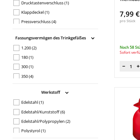
Drucktastenverschluss
(1)
Bonamat
(1)
7,99 
Klappdeckel
(1)
Melitta Europa
(1)
pro Stück
Pressverschluss
(4)
Fassungsvermögen des Trinkgefäßes
Noch 58 St
1.200
(2)
Sofort verf
180
(1)
300
(1)
Menge
350
(4)
400
(1)
Werkstoff
470
(2)
Edelstahl
(1)
Edelstahl/Kunststoff
(6)
Edelstahl/Polypropylen
(2)
Polystyrol
(1)