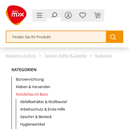
alt springen
Nützliches im Büro
Taschen, Koffer & Zubehör
Rucksäcke
KATEGORIEN
Büroeinrichtung
Kleben & Versenden
Nützliches im Büro
Abfallbehälter & Müllbeutel
Arbeitsschutz & Erste Hilfe
Geschirr & Besteck
Hygieneartikel