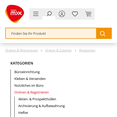
alt springen
Ordnen & Registrieren
Ordner & Zubehör
Ringbücher
KATEGORIEN
Büroeinrichtung
Kleben & Versenden
Nützliches im Büro
Ordnen & Registrieren
Akten- & Prospekthüllen
Archivierung & Aufbewahrung
Hefter