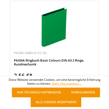
PAGNA GMBH & CO. KG
PAGNA Ringbuch Basic Colours DIN A5 2 Ringe,
Rundmechanik
2,56 €*
Diese Website verwendet Cookies, um eine bestmögliche Erfahrung
pro Stück
bieten zu können.
Mehr Informationen ...
NUR TECHNISCH NOTWENDIGE
KONFIGURIEREN
Noch 188 Stück verfügbar
ALLE COOKIES AKZEPTIEREN
Sofort verfügbar