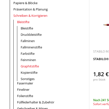
Papiere & Blöcke
Präsentation & Planung
Schreiben & Korrigieren
Bleistifte
Bleistifte
Druckbleistifte
Fallminen
Fallminenstifte
STABILO I
Farbstifte
STABILO® 
Feinminen
Graphitstifte
Kopierstifte
1,82 
Sonstiges
pro Stück
Fasermaler
Fineliner
Folienstifte
Noch 241 S
Füllfederhalter & Zubehör
Sofort verf
Gelschreiber & Minen