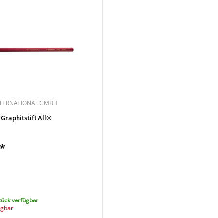
NTERNATIONAL GMBH
Graphitstift All®
€*
tück verfügbar
ügbar