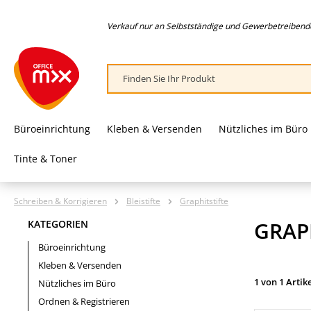
springen
Zur Hauptnavigation springen
Verkauf nur an Selbstständige und Gewerbetreibende,
Büroeinrichtung
Kleben & Versenden
Nützliches im Büro
Tinte & Toner
Schreiben & Korrigieren
Bleistifte
Graphitstifte
GRAP
KATEGORIEN
Büroeinrichtung
Kleben & Versenden
1 von 1 Artik
Nützliches im Büro
Ordnen & Registrieren