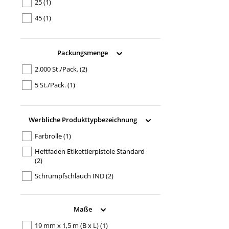
25
(1)
45
(1)
Packungsmenge
2.000 St./Pack.
(2)
5 St./Pack.
(1)
Werbliche Produkttypbezeichnung
Farbrolle
(1)
Heftfaden Etikettierpistole Standard
(2)
Schrumpfschlauch IND
(2)
Maße
19 mm x 1,5 m (B x L)
(1)