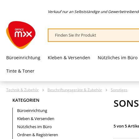
springen
Zur Hauptnavigation springen
Verkauf nur an Selbstständige und Gewerbetreibende,
Büroeinrichtung
Kleben & Versenden
Nützliches im Büro
Tinte & Toner
Technik & Zubehör
Beschriftungsgeräte & Zubehör
Sonstiges
SONS
KATEGORIEN
Büroeinrichtung
Kleben & Versenden
5 von 5 Artik
Nützliches im Büro
Ordnen & Registrieren