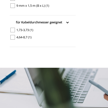
9 mm x 1,5 m (B x L)
(1)
für Kabeldurchmesser geeignet
1,73-3,73
(1)
4,64-8,7
(1)