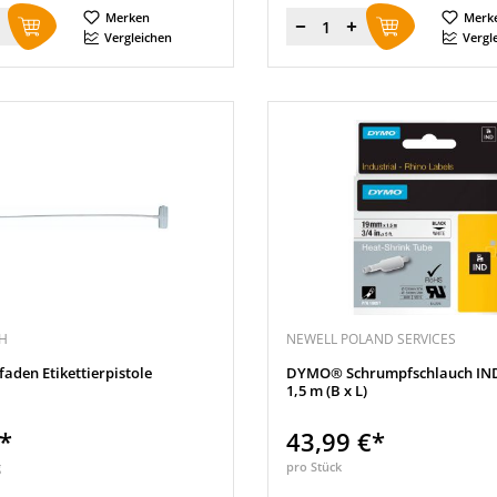
Merken
Merk
Menge
Vergleichen
Vergl
H
NEWELL POLAND SERVICES
faden Etikettierpistole
DYMO® Schrumpfschlauch IN
1,5 m (B x L)
€*
43,99 €*
g
pro Stück