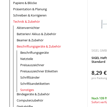
Papiere & Blöcke
Präsentation & Planung
Schreiben & Korrigieren
Technik & Zubehör
Aktenvernichter
Batterien/ Akkus & Zubehör
Beamer & Zubehör
Beschriftungsgeräte & Zubehör
SIGEL GMB
Beschriftungsgeräte
SIGEL Heft
Netzteile
Standard
Preisauszeichner
Preisauszeichner Etiketten
8,29 
Schriftbänder
pro Packun
Schriftbandetiketten
Sonstiges
Bindegeräte & Zubehör
Noch 109 P
Computerzubehör
Sofort verf
Digitalstifte