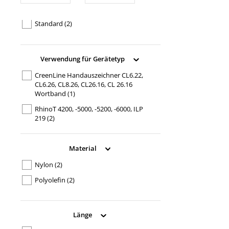
IND
(2)
Standard
(2)
Verwendung für Gerätetyp
CreenLine Handauszeichner CL6.22,
CL6.26, CL8.26, CL26.16, CL 26.16
Wortband
(1)
RhinoT 4200, -5000, -5200, -6000, ILP
219
(2)
Material
Nylon
(2)
Polyolefin
(2)
Länge