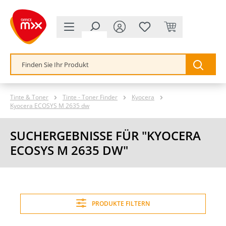
alt springen
Tinte & Toner
Tinte - Toner Finder
Kyocera
Kyocera ECOSYS M 2635 dw
SUCHERGEBNISSE FÜR "KYOCERA
ECOSYS M 2635 DW"
PRODUKTE FILTERN