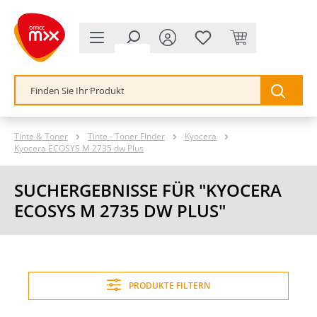
alt springen
Tinte & Toner
Tinte - Toner Finder
Kyocera
Kyocera ECOSYS M 2735 dw Plus
SUCHERGEBNISSE FÜR "KYOCERA
ECOSYS M 2735 DW PLUS"
PRODUKTE FILTERN