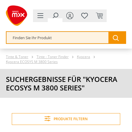
alt springen
Tinte & Toner
Tinte - Toner Finder
Kyocera
Kyocera ECOSYS M 3800 Series
SUCHERGEBNISSE FÜR "KYOCERA
ECOSYS M 3800 SERIES"
PRODUKTE FILTERN