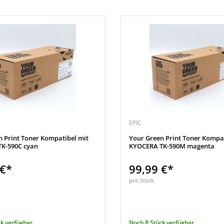
EPIC
n Print Toner Kompatibel mit
Your Green Print Toner Kompat
K-590C cyan
KYOCERA TK-590M magenta
 €*
99,99 €*
pro Stück
k verfügbar
Noch 8 Stück verfügbar