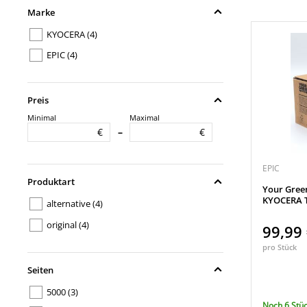
Marke
KYOCERA
(4)
EPIC
(4)
Preis
Minimal
Maximal
€
€
–
EPIC
Produktart
Your Gree
KYOCERA T
alternative
(4)
original
(4)
99,99
pro Stück
Seiten
5000
(3)
Noch 6 Stüc