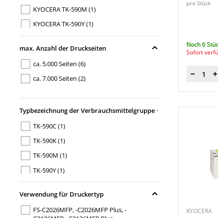
pro Stück
KYOCERA TK-590M
(1)
KYOCERA TK-590Y
(1)
Noch 6 Stüc
max. Anzahl der Druckseiten
Sofort verf
ca. 5.000 Seiten
(6)
Menge
ca. 7.000 Seiten
(2)
Typbezeichnung der Verbrauchsmittelgruppe
TK-590C
(1)
TK-590K
(1)
TK-590M
(1)
TK-590Y
(1)
Verwendung für Druckertyp
FS-C2026MFP, -C2026MFP Plus, -
KYOCERA