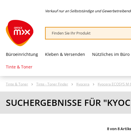
springen
Zur Hauptnavigation springen
Verkauf nur an Selbstständige und Gewerbetreibende,
Büroeinrichtung
Kleben & Versenden
Nützliches im Büro
Tinte & Toner
Tinte & Toner
Tinte - Toner Finder
Kyocera
Kyocera ECOSYS M 
SUCHERGEBNISSE FÜR "KYOC
8 von 8 Artik