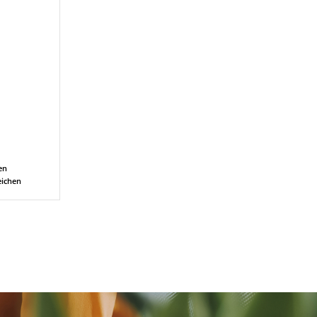
en
eichen