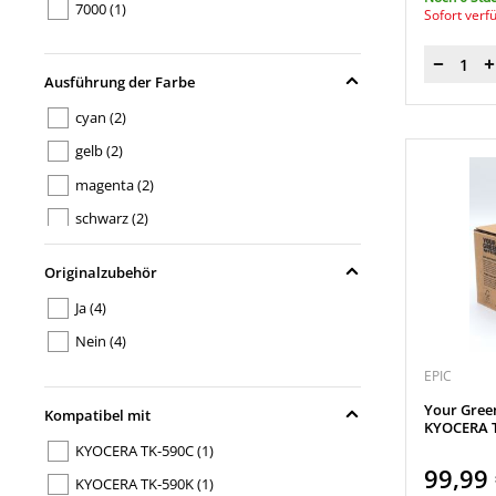
7000
(1)
Sofort verf
Menge
Ausführung der Farbe
cyan
(2)
gelb
(2)
magenta
(2)
schwarz
(2)
Originalzubehör
Ja
(4)
Nein
(4)
EPIC
Your Gree
Kompatibel mit
KYOCERA T
KYOCERA TK-590C
(1)
99,99
KYOCERA TK-590K
(1)