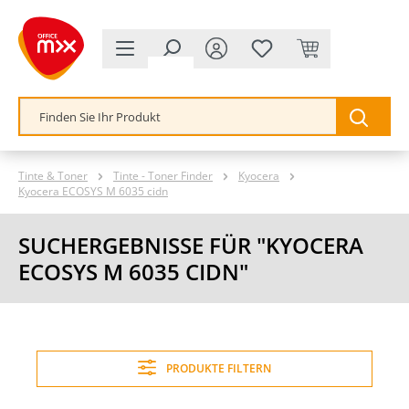
alt springen
Tinte & Toner
Tinte - Toner Finder
Kyocera
Kyocera ECOSYS M 6035 cidn
SUCHERGEBNISSE FÜR "KYOCERA
ECOSYS M 6035 CIDN"
PRODUKTE FILTERN