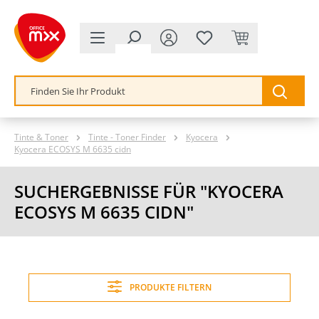
alt springen
Tinte & Toner
Tinte - Toner Finder
Kyocera
Kyocera ECOSYS M 6635 cidn
SUCHERGEBNISSE FÜR "KYOCERA
ECOSYS M 6635 CIDN"
PRODUKTE FILTERN