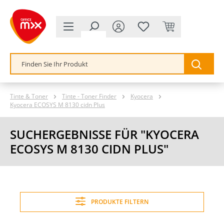
alt springen
Tinte & Toner
Tinte - Toner Finder
Kyocera
Kyocera ECOSYS M 8130 cidn Plus
SUCHERGEBNISSE FÜR "KYOCERA
ECOSYS M 8130 CIDN PLUS"
PRODUKTE FILTERN