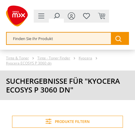
alt springen
Tinte & Toner
Tinte - Toner Finder
Kyocera
Kyocera ECOSYS P 3060 dn
SUCHERGEBNISSE FÜR "KYOCERA
ECOSYS P 3060 DN"
PRODUKTE FILTERN