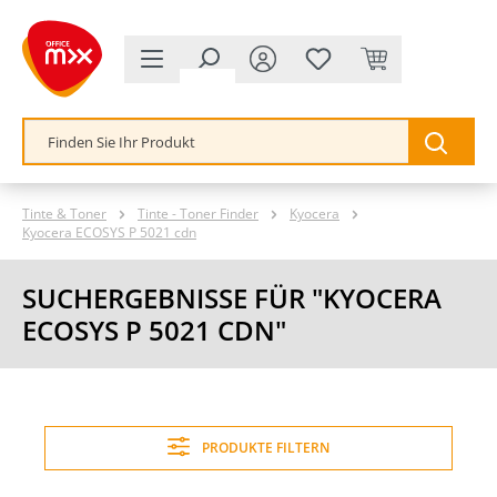
alt springen
Tinte & Toner
Tinte - Toner Finder
Kyocera
Kyocera ECOSYS P 5021 cdn
SUCHERGEBNISSE FÜR "KYOCERA
ECOSYS P 5021 CDN"
PRODUKTE FILTERN