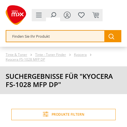
alt springen
Tinte & Toner
Tinte - Toner Finder
Kyocera
Kyocera FS-1028 MFP DP
SUCHERGEBNISSE FÜR "KYOCERA
FS-1028 MFP DP"
PRODUKTE FILTERN