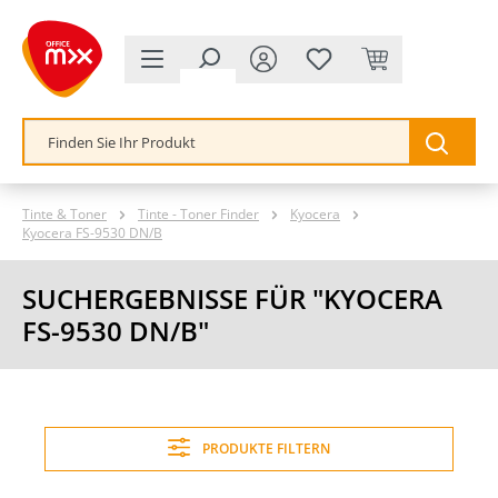
alt springen
Tinte & Toner
Tinte - Toner Finder
Kyocera
Kyocera FS-9530 DN/B
SUCHERGEBNISSE FÜR "KYOCERA
FS-9530 DN/B"
PRODUKTE FILTERN