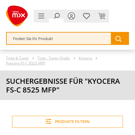
alt springen
Tinte & Toner
Tinte - Toner Finder
Kyocera
Kyocera FS-C 8525 MFP
SUCHERGEBNISSE FÜR "KYOCERA
FS-C 8525 MFP"
PRODUKTE FILTERN