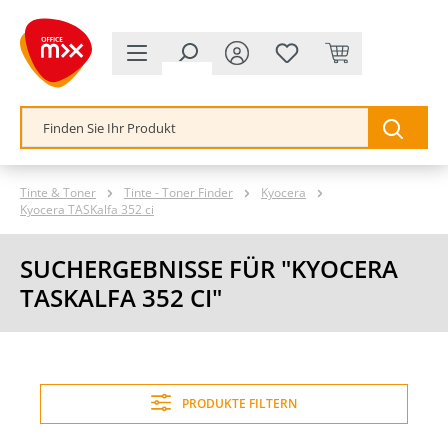
alt springen
Tinte & Toner
Tinte - Toner Finder
Kyocera
Kyocera TASKalfa 352 ci
SUCHERGEBNISSE FÜR "KYOCERA
TASKALFA 352 CI"
PRODUKTE FILTERN