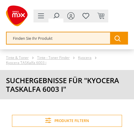
alt springen
Tinte & Toner
Tinte - Toner Finder
Kyocera
Kyocera TASKalfa 6003 i
SUCHERGEBNISSE FÜR "KYOCERA
TASKALFA 6003 I"
PRODUKTE FILTERN