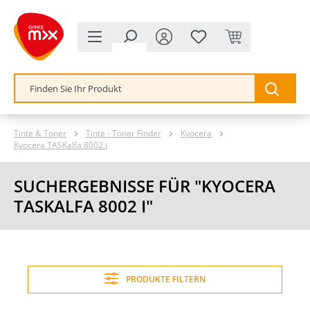
alt springen
Tinte & Toner
Tinte - Toner Finder
Kyocera
Kyocera TASKalfa 8002 i
SUCHERGEBNISSE FÜR "KYOCERA
TASKALFA 8002 I"
PRODUKTE FILTERN