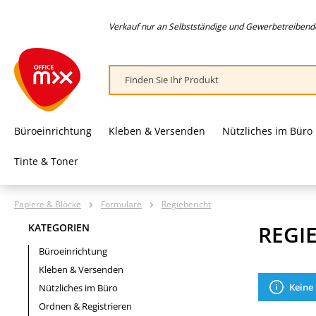
springen
Zur Hauptnavigation springen
Verkauf nur an Selbstständige und Gewerbetreibende,
Büroeinrichtung
Kleben & Versenden
Nützliches im Büro
Tinte & Toner
Papiere & Blöcke
Formulare
Regiebericht
REGI
KATEGORIEN
Büroeinrichtung
Kleben & Versenden
Keine
Nützliches im Büro
Ordnen & Registrieren