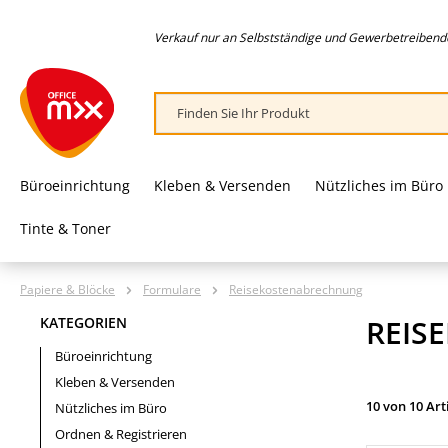
springen
Zur Hauptnavigation springen
Verkauf nur an Selbstständige und Gewerbetreibende,
Büroeinrichtung
Kleben & Versenden
Nützliches im Büro
Tinte & Toner
Papiere & Blöcke
Formulare
Reisekostenabrechnung
REIS
KATEGORIEN
Büroeinrichtung
Kleben & Versenden
10 von 10 Art
Nützliches im Büro
Ordnen & Registrieren