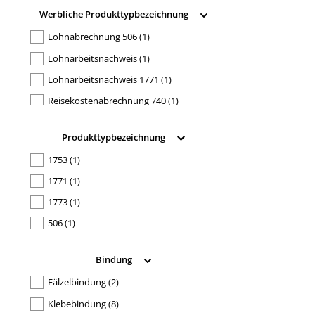
Werbliche Produkttypbezeichnung
Lohnabrechnung 506
(1)
Lohnarbeitsnachweis
(1)
Lohnarbeitsnachweis 1771
(1)
Reisekostenabrechnung 740
(1)
Reisekostenabrechnung 741
(1)
Produkttypbezeichnung
Stundennachweis 1773
(1)
1753
(1)
Urlaubsantrag
(2)
1771
(1)
Urlaubsantrag 1753
(1)
1773
(1)
Urlaubsantrag SD 045
(1)
506
(1)
740
(1)
Bindung
741
(1)
Fälzelbindung
(2)
SD 045
(1)
Klebebindung
(8)