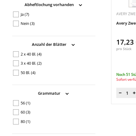
Abheftlochung vorhanden
AVERY ZW
Ja
(7)
Avery Zwe
Nein
(3)
17,23
Anzahl der Blätter
pro Stück
2 x 40 Bl.
(4)
3 x 40 Bl.
(2)
50 Bl.
(4)
Noch 51 St
Sofort verf
Grammatur
Menge
56
(1)
60
(3)
80
(1)