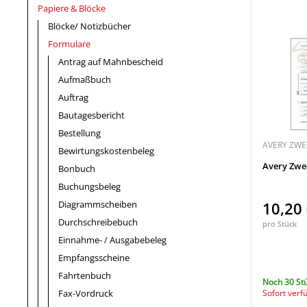
Papiere & Blöcke
Blöcke/ Notizbücher
Formulare
Antrag auf Mahnbescheid
Aufmaßbuch
Auftrag
Bautagesbericht
Bestellung
AVERY ZW
Bewirtungskostenbeleg
Avery Zwe
Bonbuch
Buchungsbeleg
Diagrammscheiben
10,20
Durchschreibebuch
pro Stück
Einnahme- / Ausgabebeleg
Empfangsscheine
Fahrtenbuch
Noch 30 St
Fax-Vordruck
Sofort verf