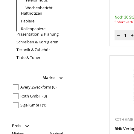
Telefonnotiz
Wochenbericht
Haftnotizen
Noch 30 St
Papiere
Sofort verf
Rollenpapiere
Präsentation & Planung
Menge
Schreiben & Korrigieren
Technik & Zubehör
Tinte & Toner
Marke
Avery Zweckform
(6)
Roth GmbH
(3)
Sigel GmbH
(1)
ROTH GMB
Preis
RNK Verla
Minimal
Maximal