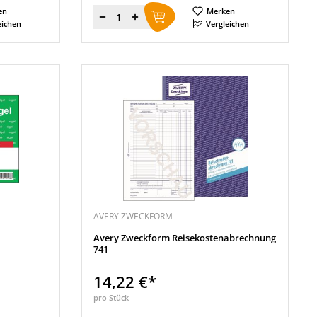
en
Merken
Menge
eichen
Vergleichen
AVERY ZWECKFORM
Avery Zweckform Reisekostenabrechnung
741
14,22 €*
pro Stück