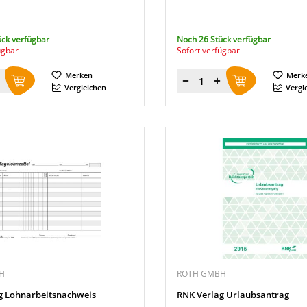
ück verfügbar
Noch 26 Stück verfügbar
ügbar
Sofort verfügbar
Merken
Merk
Menge
Vergleichen
Vergl
H
ROTH GMBH
g Lohnarbeitsnachweis
RNK Verlag Urlaubsantrag