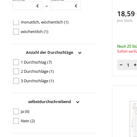
Ausführung der Abrechnung
€
€
–
18,59
monatlich
(1)
pro Stück
monatlich, wöchentlich
(1)
wöchentlich
(1)
Noch 25 St
Sofort verf
Anzahl der Durchschläge
1 Durchschlag
(7)
Menge
2 Durchschläge
(1)
3 Durchschläge
(1)
selbstdurchschreibend
Ja
(6)
Nein
(2)