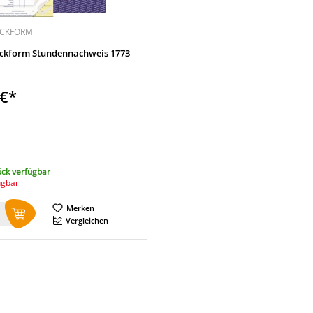
ECKFORM
ckform Stundennachweis 1773
 €*
ück verfügbar
ügbar
Merken
Vergleichen