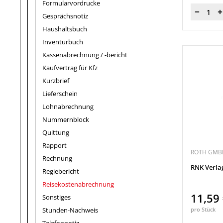
Formularvordrucke
Menge
Gesprächsnotiz
Haushaltsbuch
Inventurbuch
Kassenabrechnung / -bericht
Kaufvertrag für Kfz
Kurzbrief
Lieferschein
Lohnabrechnung
Nummernblock
Quittung
Rapport
ROTH GMB
Rechnung
RNK Verla
Regiebericht
Reisekostenabrechnung
11,59
Sonstiges
Stunden-Nachweis
pro Stück